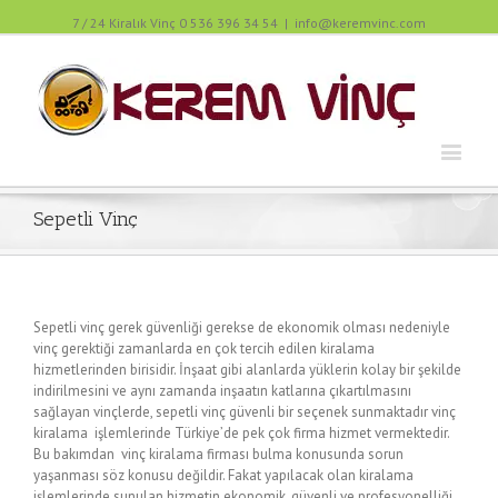
7 / 24 Kiralık Vinç 0 536 396 34 54
|
info@keremvinc.com
Sepetli Vinç
Sepetli vinç gerek güvenliği gerekse de ekonomik olması nedeniyle
vinç gerektiği zamanlarda en çok tercih edilen kiralama
hizmetlerinden birisidir. İnşaat gibi alanlarda yüklerin kolay bir şekilde
indirilmesini ve aynı zamanda inşaatın katlarına çıkartılmasını
sağlayan vinçlerde, sepetli vinç güvenli bir seçenek sunmaktadır vinç
kiralama işlemlerinde Türkiye’de pek çok firma hizmet vermektedir.
Bu bakımdan vinç kiralama firması bulma konusunda sorun
yaşanması söz konusu değildir. Fakat yapılacak olan kiralama
işlemlerinde sunulan hizmetin ekonomik, güvenli ve profesyonelliği