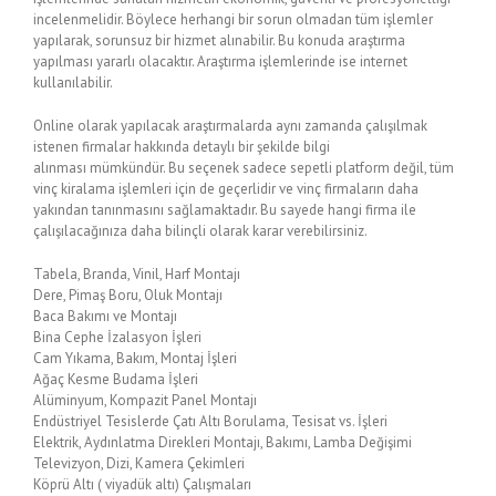
incelenmelidir. Böylece herhangi bir sorun olmadan tüm işlemler
yapılarak, sorunsuz bir hizmet alınabilir. Bu konuda araştırma
yapılması yararlı olacaktır. Araştırma işlemlerinde ise internet
kullanılabilir.
Online olarak yapılacak araştırmalarda aynı zamanda çalışılmak
istenen firmalar hakkında detaylı bir şekilde bilgi
alınması mümkündür. Bu seçenek sadece sepetli platform değil, tüm
vinç kiralama işlemleri için de geçerlidir ve vinç firmaların daha
yakından tanınmasını sağlamaktadır. Bu sayede hangi firma ile
çalışılacağınıza daha bilinçli olarak karar verebilirsiniz.
Tabela, Branda, Vinil, Harf Montajı
Dere, Pimaş Boru, Oluk Montajı
Baca Bakımı ve Montajı
Bina Cephe İzalasyon İşleri
Cam Yıkama, Bakım, Montaj İşleri
Ağaç Kesme Budama İşleri
Alüminyum, Kompazit Panel Montajı
Endüstriyel Tesislerde Çatı Altı Borulama, Tesisat vs. İşleri
Elektrik, Aydınlatma Direkleri Montajı, Bakımı, Lamba Değişimi
Televizyon, Dizi, Kamera Çekimleri
Köprü Altı ( viyadük altı) Çalışmaları